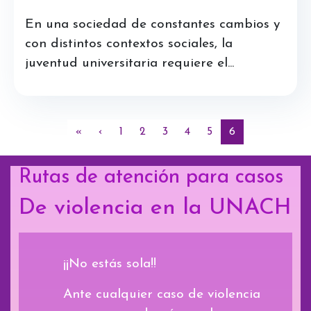
En una sociedad de constantes cambios y
con distintos contextos sociales, la
juventud universitaria requiere el...
Paginación
Primera página
Página anterior
Página
Página
Página
Página
Página
Página actual
«
‹
1
2
3
4
5
6
Rutas de atención para casos
De violencia en la UNACH
¡¡No estás sola!!
Ante cualquier caso de violencia