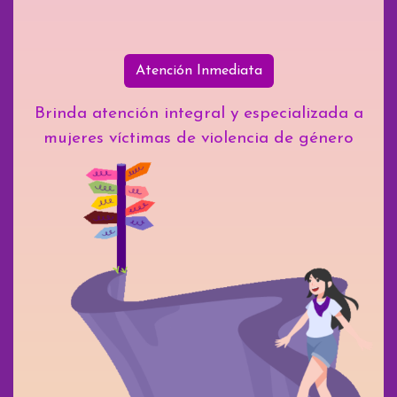
Atención Inmediata
Brinda atención integral y especializada a
mujeres víctimas de violencia de género