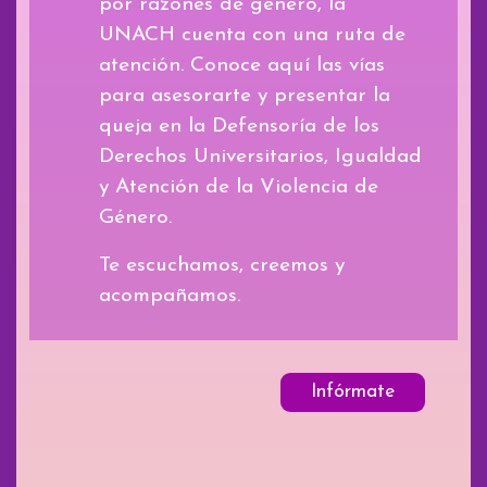
por razones de género, la
UNACH cuenta con una ruta de
atención. Conoce aquí las vías
para asesorarte y presentar la
queja en la Defensoría de los
Derechos Universitarios, Igualdad
y Atención de la Violencia de
Género.
Te escuchamos, creemos y
acompañamos.
Infórmate