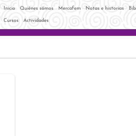
Main navigation
Inicio
Quiénes sómos
Mercafem
Notas e historias
Bib
Cursos
Actividades