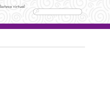
lioteca virtual
Buscar