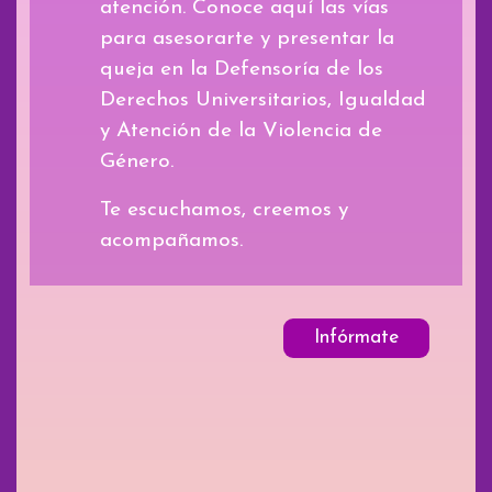
atención. Conoce aquí las vías
para asesorarte y presentar la
queja en la Defensoría de los
Derechos Universitarios, Igualdad
y Atención de la Violencia de
Género.
Te escuchamos, creemos y
acompañamos.
Infórmate