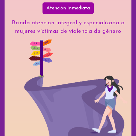
Atención Inmediata
Brinda atención integral y especializada a
mujeres víctimas de violencia de género