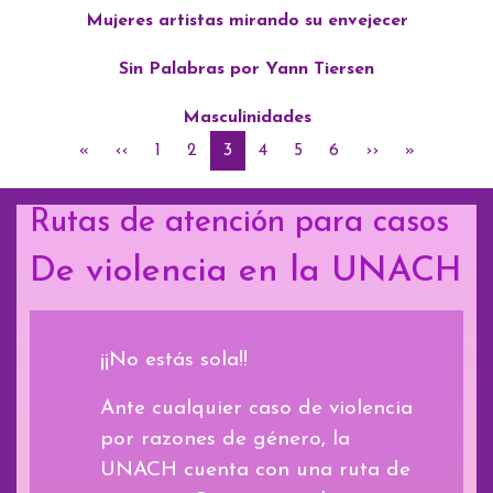
Mujeres artistas mirando su envejecer
Sin Palabras por Yann Tiersen
Masculinidades
Paginación
Primera página
Página anterior
Página
Página
Página actual
Página
Página
Página
Siguiente págin
Última pág
«
‹‹
1
2
3
4
5
6
››
»
Rutas de atención para casos
De violencia en la UNACH
¡¡No estás sola!!
Ante cualquier caso de violencia
por razones de género, la
UNACH cuenta con una ruta de