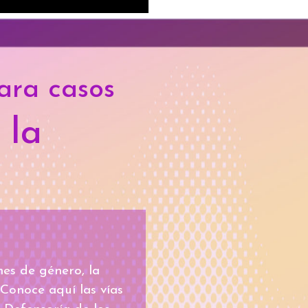
ara casos
 la
nes de género, la
Conoce aquí las vías