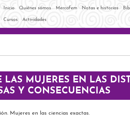
Main navigation
Inicio
Quiénes sómos
Mercafem
Notas e historias
Bib
Cursos
Actividades
E LAS MUJERES EN LAS DIS
USAS Y CONSECUENCIAS
ión. Mujeres en las ciencias exactas.