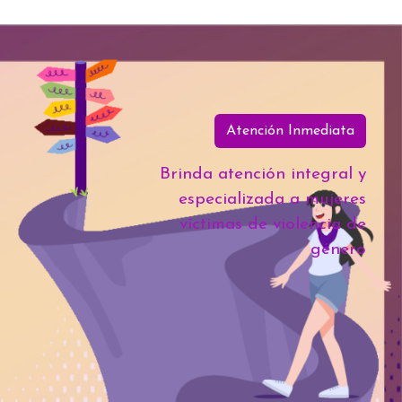
Atención Inmediata
Brinda atención integral y
especializada a mujeres
víctimas de violencia de
género