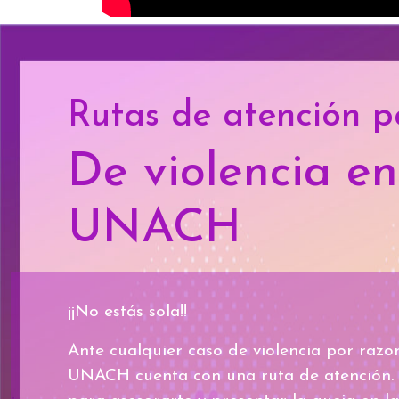
Rutas de atención p
De violencia en
UNACH
¡¡No estás sola!!
Ante cualquier caso de violencia por razo
UNACH cuenta con una ruta de atención. 