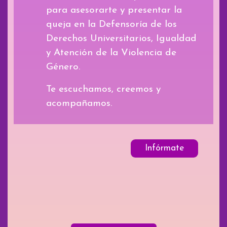
para asesorarte y presentar la
queja en la Defensoría de los
Derechos Universitarios, Igualdad
y Atención de la Violencia de
Género.
Te escuchamos, creemos y
acompañamos.
Infórmate