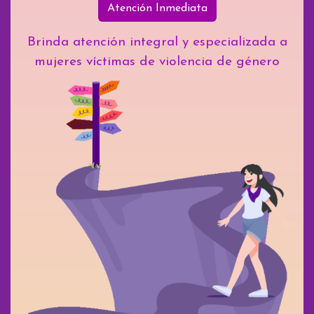
Atención Inmediata
Brinda atención integral y especializada a
mujeres víctimas de violencia de género