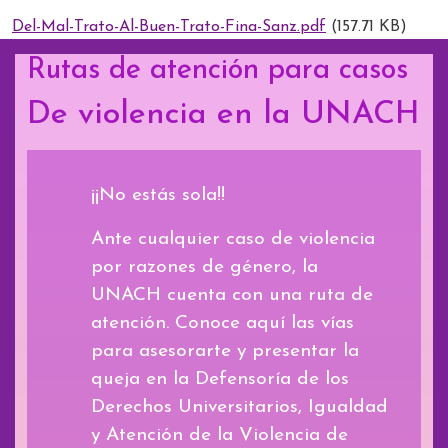
Del-Mal-Trato-Al-Buen-Trato-Fina-Sanz.pdf
(157.71 KB)
Rutas de atención para casos
De violencia en la UNACH
¡¡No estás sola!!
Ante cualquier caso de violencia
por razones de género, la
UNACH cuenta con una ruta de
atención. Conoce aquí las vías
para asesorarte y presentar la
queja en la Defensoría de los
Derechos Universitarios, Igualdad
y Atención de la Violencia de